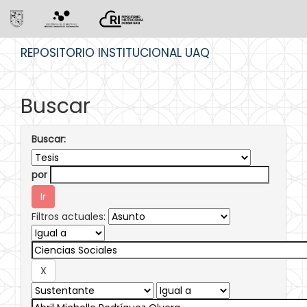
Skip
REPOSITORIO INSTITUCIONAL UAQ
navigation
Buscar
Buscar:
por
Filtros actuales: