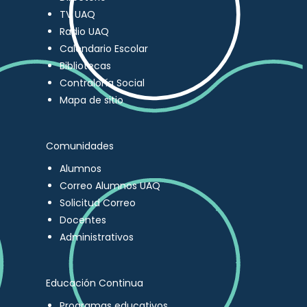
TV UAQ
Radio UAQ
Calendario Escolar
Bibliotecas
Contraloría Social
Mapa de sitio
Comunidades
Alumnos
Correo Alumnos UAQ
Solicitud Correo
Docentes
Administrativos
Educación Continua
Programas educativos