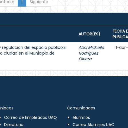
Anterior
1
Siguiente
FECHA 
AUTOR(ES)
PUBLIC
y regulación del espacio público:El
Abril Michelle
1-abr
a ciudad en el Municipio de
Rodríguez
Olvera
Enlaces
Comunidades
Correo de Empleados UAQ
Alumnos
Directorio
Correo Alumnos UAQ