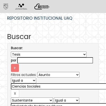
Skip
REPOSITORIO INSTITUCIONAL UAQ
navigation
Buscar
Buscar:
por
Filtros actuales: