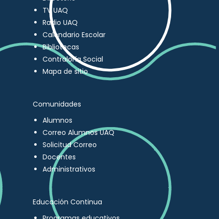
TV UAQ
Radio UAQ
Calendario Escolar
Bibliotecas
Contraloría Social
Mapa de sitio
Comunidades
Alumnos
Correo Alumnos UAQ
Solicitud Correo
Docentes
Administrativos
Educación Continua
Programas educativos