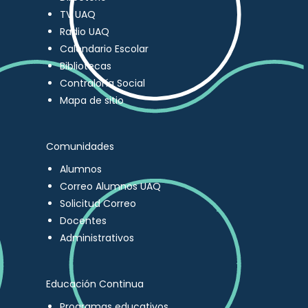
TV UAQ
Radio UAQ
Calendario Escolar
Bibliotecas
Contraloría Social
Mapa de sitio
Comunidades
Alumnos
Correo Alumnos UAQ
Solicitud Correo
Docentes
Administrativos
Educación Continua
Programas educativos