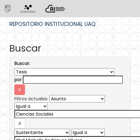
Skip
REPOSITORIO INSTITUCIONAL UAQ
navigation
Buscar
Buscar:
por
Filtros actuales: