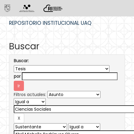
Skip
REPOSITORIO INSTITUCIONAL UAQ
navigation
Buscar
Buscar:
por
Filtros actuales: