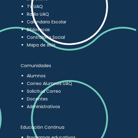
TV UAQ
Radio UAQ
Calendario Escolar
Bibliotecas
Contraloría Social
Mapa de sitio
Comunidades
Alumnos
Correo Alumnos UAQ
Solicitud Correo
Docentes
Administrativos
Educación Continua
Programas educativos