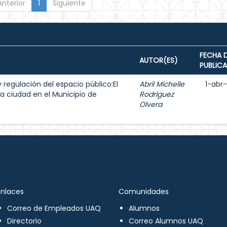
Anterior
1
Siguiente
FECHA 
AUTOR(ES)
PUBLIC
y regulación del espacio público:El
Abril Michelle
1-abr
a ciudad en el Municipio de
Rodríguez
Olvera
Enlaces
Comunidades
Correo de Empleados UAQ
Alumnos
Directorio
Correo Alumnos UAQ