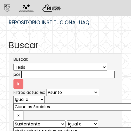
Skip
REPOSITORIO INSTITUCIONAL UAQ
navigation
Buscar
Buscar:
por
Filtros actuales: