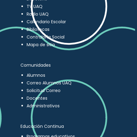
TV UAQ
Radio UAQ
Calendario Escolar
Bibliotecas
Contraloría Social
Mapa de sitio
Comunidades
Alumnos
Correo Alumnos UAQ
Solicitud Correo
Docentes
Administrativos
Educación Continua
Programas educativos