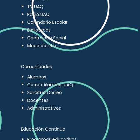
TV UAQ
Radio UAQ
Calendario Escolar
Bibliotecas
Contraloría Social
Mapa de sitio
Comunidades
Alumnos
Correo Alumnos UAQ
Solicitud Correo
Docentes
Administrativos
Educación Continua
Programas educativos