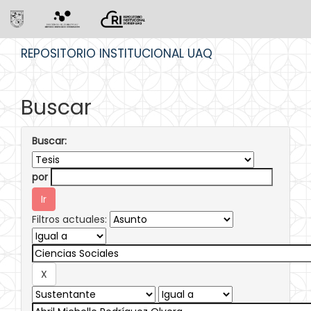
Skip
REPOSITORIO INSTITUCIONAL UAQ
navigation
Buscar
Buscar:
por
Filtros actuales: