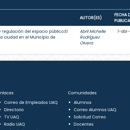
FECHA 
AUTOR(ES)
PUBLIC
y regulación del espacio público:El
Abril Michelle
1-abr
a ciudad en el Municipio de
Rodríguez
Olvera
Enlaces
Comunidades
Correo de Empleados UAQ
Alumnos
Directorio
Correo Alumnos UAQ
TV UAQ
Solicitud Correo
Radio UAQ
Docentes