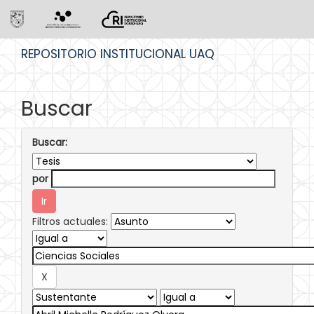
Skip
REPOSITORIO INSTITUCIONAL UAQ
navigation
Buscar
Buscar:
por
Filtros actuales: