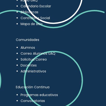
Radio UAQ
Calendario Escolar
Bibliotecas
Contraloría Social
Mapa de sitio
Comunidades
Alumnos
Correo Alumnos UAQ
Solicitud Correo
Docentes
Administrativos
Educación Continua
Programas educativos
Convocatorias