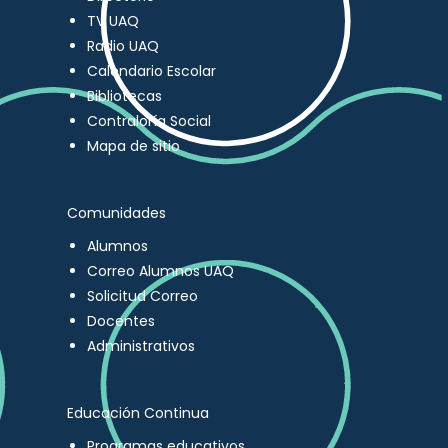
TV UAQ
Radio UAQ
Calendario Escolar
Bibliotecas
Contraloría Social
Mapa de sitio
Comunidades
Alumnos
Correo Alumnos UAQ
Solicitud Correo
Docentes
Administrativos
Educación Continua
Programas educativos