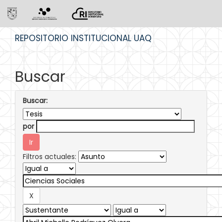
Skip
REPOSITORIO INSTITUCIONAL UAQ
navigation
Buscar
Buscar:
por
Filtros actuales: