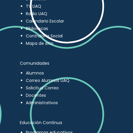
TV UAQ
Radio UAQ
Calendario Escolar
Bibliotecas
Contraloría Social
Mapa de sitio
Comunidades
Alumnos
Correo Alumnos UAQ
Solicitud Correo
Docentes
Administrativos
Educación Continua
Programas educativos