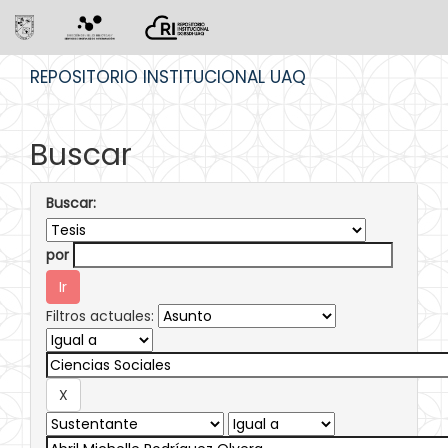
Skip
REPOSITORIO INSTITUCIONAL UAQ
navigation
Buscar
Buscar:
por
Filtros actuales: