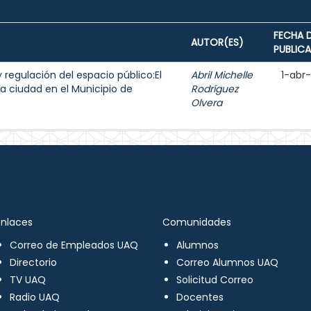
FECHA 
AUTOR(ES)
PUBLIC
y regulación del espacio público:El
Abril Michelle
1-abr
a ciudad en el Municipio de
Rodríguez
Olvera
Enlaces
Comunidades
Correo de Empleados UAQ
Alumnos
Directorio
Correo Alumnos UAQ
TV UAQ
Solicitud Correo
Radio UAQ
Docentes