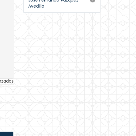
José Fernando Vázquez
Avedillo
anzados