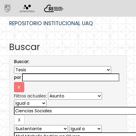
Skip
REPOSITORIO INSTITUCIONAL UAQ
navigation
Buscar
Buscar:
por
Filtros actuales: