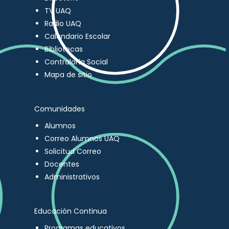
TV UAQ
Radio UAQ
Calendario Escolar
Bibliotecas
Contraloría Social
Mapa de sitio
Comunidades
Alumnos
Correo Alumnos UAQ
Solicitud Correo
Docentes
Administrativos
Educación Continua
Programas educativos