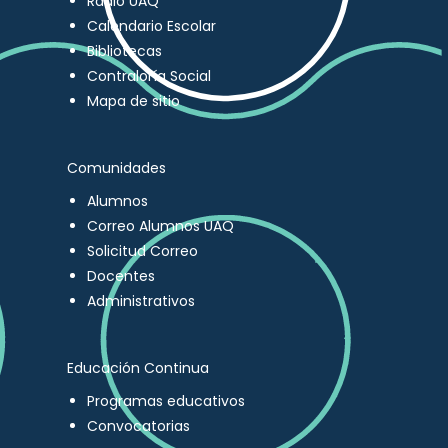
Radio UAQ
Calendario Escolar
Bibliotecas
Contraloría Social
Mapa de sitio
Comunidades
Alumnos
Correo Alumnos UAQ
Solicitud Correo
Docentes
Administrativos
Educación Continua
Programas educativos
Convocatorias