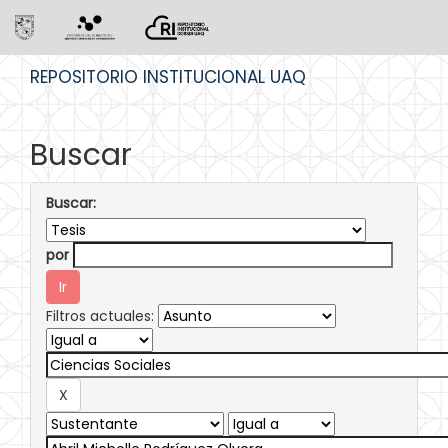
Skip
REPOSITORIO INSTITUCIONAL UAQ
navigation
Buscar
Buscar:
por
Filtros actuales: