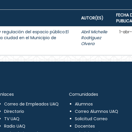
FECHA 
AUTOR(ES)
PUBLIC
y regulación del espacio público:El
Abril Michelle
1-abr
a ciudad en el Municipio de
Rodríguez
Olvera
Enlaces
Comunidades
Correo de Empleados UAQ
Alumnos
Directorio
Correo Alumnos UAQ
TV UAQ
Solicitud Correo
Radio UAQ
Docentes