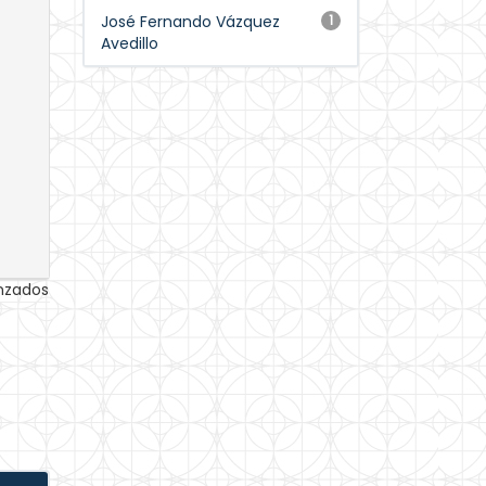
José Fernando Vázquez
1
Avedillo
anzados