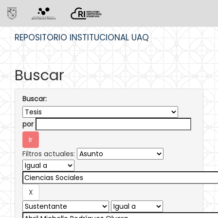
Skip
REPOSITORIO INSTITUCIONAL UAQ
navigation
Buscar
Buscar:
por
Filtros actuales: