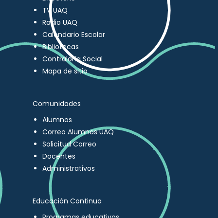
TV UAQ
Radio UAQ
Calendario Escolar
Bibliotecas
Contraloría Social
Mapa de sitio
Comunidades
Alumnos
Correo Alumnos UAQ
Solicitud Correo
Docentes
Administrativos
Educación Continua
Programas educativos