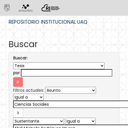
Skip
REPOSITORIO INSTITUCIONAL UAQ
navigation
Buscar
Buscar:
por
Filtros actuales: