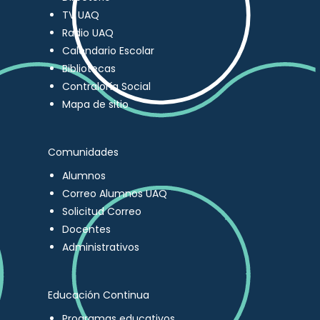
TV UAQ
Radio UAQ
Calendario Escolar
Bibliotecas
Contraloría Social
Mapa de sitio
Comunidades
Alumnos
Correo Alumnos UAQ
Solicitud Correo
Docentes
Administrativos
Educación Continua
Programas educativos