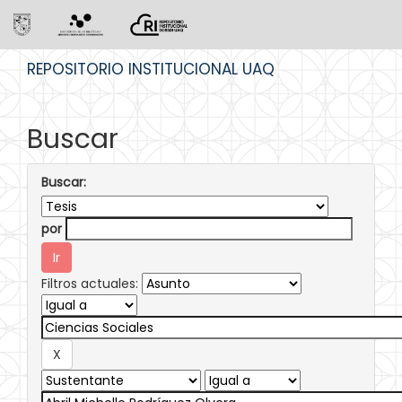
Skip
REPOSITORIO INSTITUCIONAL UAQ
navigation
Buscar
Buscar:
por
Filtros actuales: