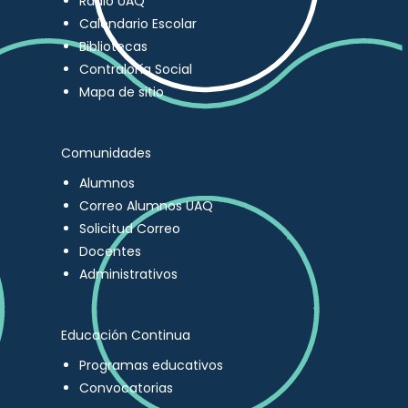
Radio UAQ
Calendario Escolar
Bibliotecas
Contraloría Social
Mapa de sitio
Comunidades
Alumnos
Correo Alumnos UAQ
Solicitud Correo
Docentes
Administrativos
Educación Continua
Programas educativos
Convocatorias