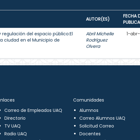
FECHA 
AUTOR(ES)
PUBLIC
y regulación del espacio público:El
Abril Michelle
1-abr
a ciudad en el Municipio de
Rodríguez
Olvera
Enlaces
Comunidades
Correo de Empleados UAQ
Alumnos
Directorio
Correo Alumnos UAQ
TV UAQ
Solicitud Correo
Radio UAQ
Docentes