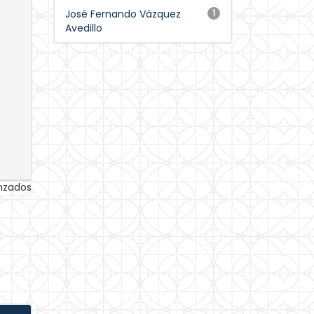
José Fernando Vázquez
1
Avedillo
anzados