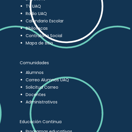
TV UAQ
Radio UAQ
Calendario Escolar
Bibliotecas
Contraloría Social
Mapa de sitio
Comunidades
Alumnos
Correo Alumnos UAQ
Solicitud Correo
Docentes
Administrativos
Educación Continua
Programas educativos