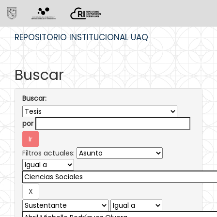
Skip
REPOSITORIO INSTITUCIONAL UAQ
navigation
Buscar
Buscar:
por
Filtros actuales: