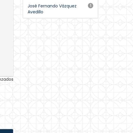
José Fernando Vázquez
1
Avedillo
anzados