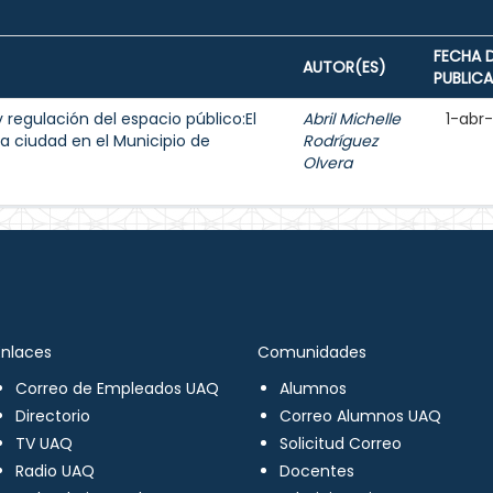
FECHA 
AUTOR(ES)
PUBLIC
y regulación del espacio público:El
Abril Michelle
1-abr
a ciudad en el Municipio de
Rodríguez
Olvera
Enlaces
Comunidades
Correo de Empleados UAQ
Alumnos
Directorio
Correo Alumnos UAQ
TV UAQ
Solicitud Correo
Radio UAQ
Docentes