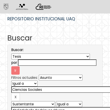
Skip
REPOSITORIO INSTITUCIONAL UAQ
navigation
Buscar
Buscar:
por
Filtros actuales: