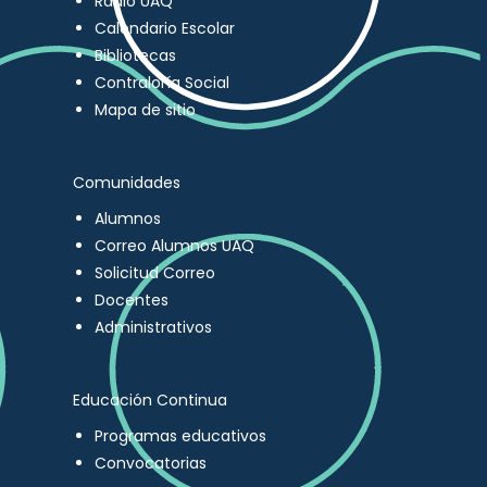
Radio UAQ
Calendario Escolar
Bibliotecas
Contraloría Social
Mapa de sitio
Comunidades
Alumnos
Correo Alumnos UAQ
Solicitud Correo
Docentes
Administrativos
Educación Continua
Programas educativos
Convocatorias