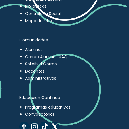
Bibliotecas
Contraloría Social
Mapa de sitio
Comunidades
Alumnos
Correo Alumnos UAQ
Solicitud Correo
Docentes
Administrativos
Educación Continua
Programas educativos
Convocatorias