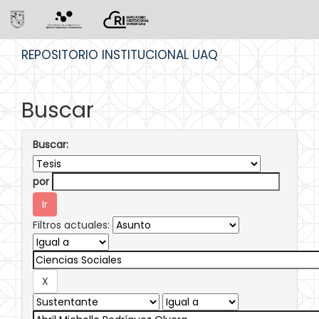
Skip
REPOSITORIO INSTITUCIONAL UAQ
navigation
Buscar
Buscar:
por
Filtros actuales: