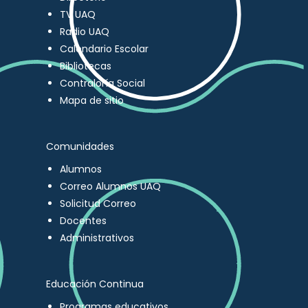
TV UAQ
Radio UAQ
Calendario Escolar
Bibliotecas
Contraloría Social
Mapa de sitio
Comunidades
Alumnos
Correo Alumnos UAQ
Solicitud Correo
Docentes
Administrativos
Educación Continua
Programas educativos