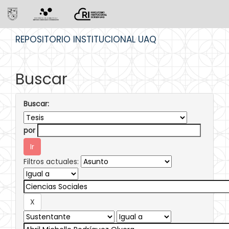
Skip
REPOSITORIO INSTITUCIONAL UAQ
navigation
Buscar
Buscar:
por
Filtros actuales: