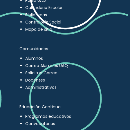
Radio UAQ
Calendario Escolar
Bibliotecas
Contraloría Social
Mapa de sitio
Comunidades
Alumnos
Correo Alumnos UAQ
Solicitud Correo
Docentes
Administrativos
Educación Continua
Programas educativos
Convocatorias