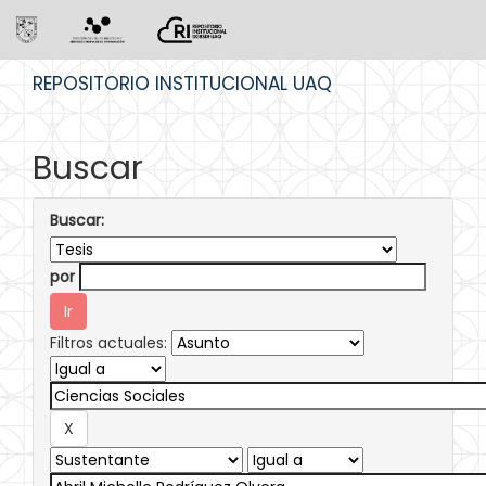
Skip
REPOSITORIO INSTITUCIONAL UAQ
navigation
Buscar
Buscar:
por
Filtros actuales: