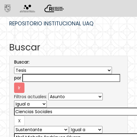
Skip
REPOSITORIO INSTITUCIONAL UAQ
navigation
Buscar
Buscar:
por
Filtros actuales: