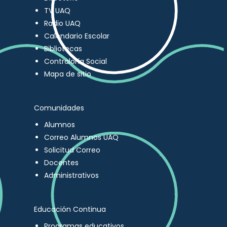
TV UAQ
Radio UAQ
Calendario Escolar
Bibliotecas
Contraloría Social
Mapa de sitio
Comunidades
Alumnos
Correo Alumnos UAQ
Solicitud Correo
Docentes
Administrativos
Educación Continua
Programas educativos