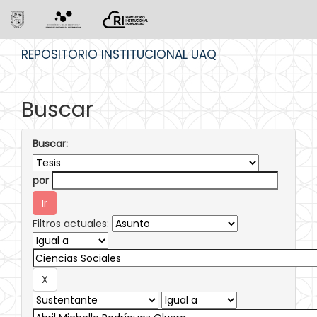
Skip
REPOSITORIO INSTITUCIONAL UAQ
navigation
Buscar
Buscar:
por
Filtros actuales: