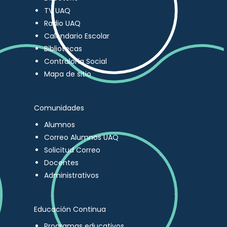
TV UAQ
Radio UAQ
Calendario Escolar
Bibliotecas
Contraloría Social
Mapa de sitio
Comunidades
Alumnos
Correo Alumnos UAQ
Solicitud Correo
Docentes
Administrativos
Educación Continua
Programas educativos