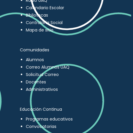
Radio UAQ
Calendario Escolar
Bibliotecas
Contraloría Social
Mapa de sitio
Comunidades
Alumnos
Correo Alumnos UAQ
Solicitud Correo
Docentes
Administrativos
Educación Continua
Programas educativos
Convocatorias