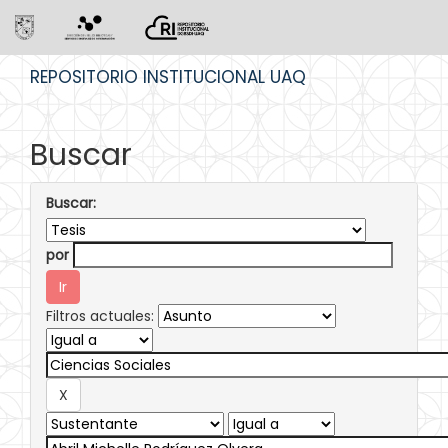
Skip
REPOSITORIO INSTITUCIONAL UAQ
navigation
Buscar
Buscar:
por
Filtros actuales: