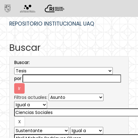
Skip
REPOSITORIO INSTITUCIONAL UAQ
navigation
Buscar
Buscar:
por
Filtros actuales: