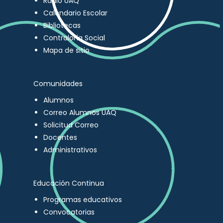
Radio UAQ
Calendario Escolar
Bibliotecas
Contraloría Social
Mapa de sitio
Comunidades
Alumnos
Correo Alumnos UAQ
Solicitud Correo
Docentes
Administrativos
Educación Continua
Programas educativos
Convocatorias