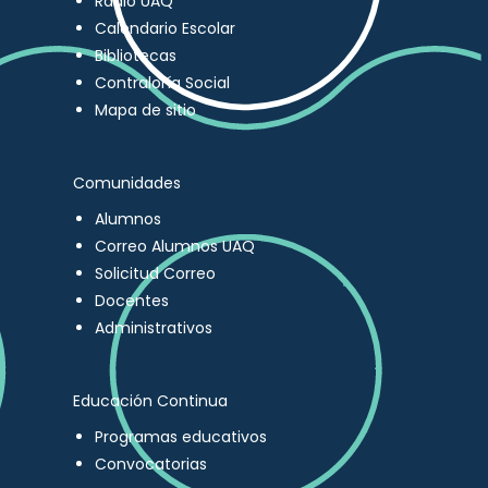
Radio UAQ
Calendario Escolar
Bibliotecas
Contraloría Social
Mapa de sitio
Comunidades
Alumnos
Correo Alumnos UAQ
Solicitud Correo
Docentes
Administrativos
Educación Continua
Programas educativos
Convocatorias