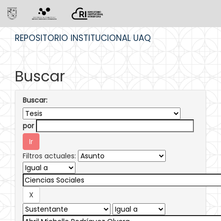
Skip
REPOSITORIO INSTITUCIONAL UAQ
navigation
Buscar
Buscar:
por
Filtros actuales: