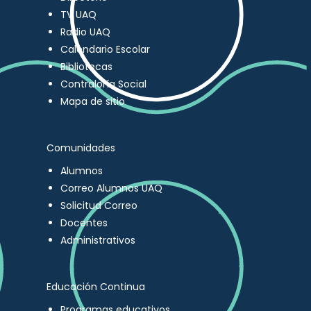
TV UAQ
Radio UAQ
Calendario Escolar
Bibliotecas
Contraloría Social
Mapa de sitio
Comunidades
Alumnos
Correo Alumnos UAQ
Solicitud Correo
Docentes
Administrativos
Educación Continua
Programas educativos