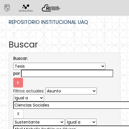
Skip
REPOSITORIO INSTITUCIONAL UAQ
navigation
Buscar
Buscar:
por
Filtros actuales: