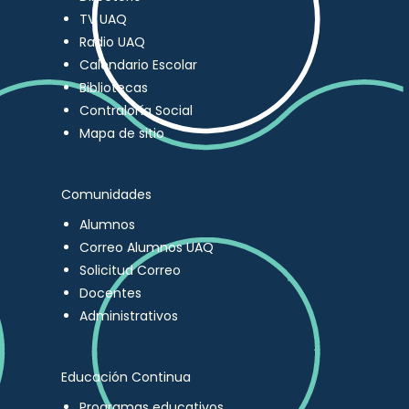
TV UAQ
Radio UAQ
Calendario Escolar
Bibliotecas
Contraloría Social
Mapa de sitio
Comunidades
Alumnos
Correo Alumnos UAQ
Solicitud Correo
Docentes
Administrativos
Educación Continua
Programas educativos