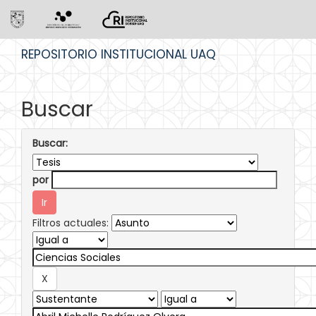
Skip
REPOSITORIO INSTITUCIONAL UAQ
navigation
Buscar
Buscar:
por
Filtros actuales: