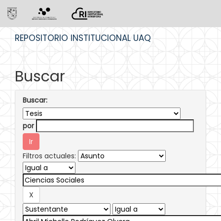
Skip
REPOSITORIO INSTITUCIONAL UAQ
navigation
Buscar
Buscar:
por
Filtros actuales: