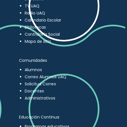
TV UAQ
Radio UAQ
Calendario Escolar
Bibliotecas
Contraloría Social
Mapa de sitio
Comunidades
Alumnos
Correo Alumnos UAQ
Solicitud Correo
Docentes
Administrativos
Educación Continua
Programas educativos