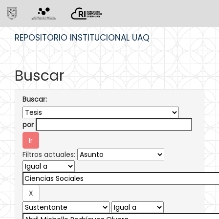
Skip
REPOSITORIO INSTITUCIONAL UAQ
navigation
Buscar
Buscar:
por
Filtros actuales: