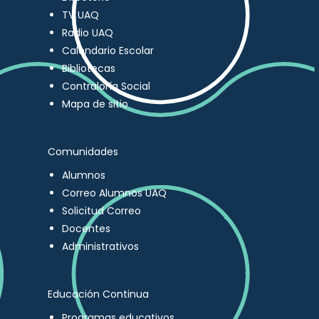
TV UAQ
Radio UAQ
Calendario Escolar
Bibliotecas
Contraloría Social
Mapa de sitio
Comunidades
Alumnos
Correo Alumnos UAQ
Solicitud Correo
Docentes
Administrativos
Educación Continua
Programas educativos