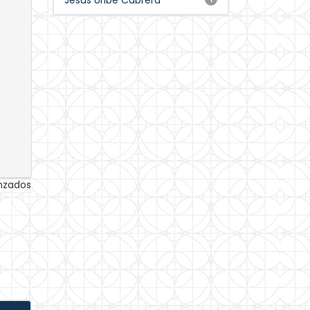
Jesús Uribe Cabrera
anzados