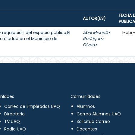
FECHA 
AUTOR(ES)
PUBLIC
y regulación del espacio público:El
Abril Michelle
1-abr
a ciudad en el Municipio de
Rodríguez
Olvera
Enlaces
Comunidades
Correo de Empleados UAQ
Alumnos
Directorio
Correo Alumnos UAQ
TV UAQ
Solicitud Correo
Radio UAQ
Docentes