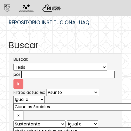
Skip
REPOSITORIO INSTITUCIONAL UAQ
navigation
Buscar
Buscar:
por
Filtros actuales: