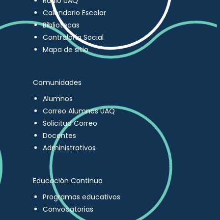
Radio UAQ
Calendario Escolar
Bibliotecas
Contraloría Social
Mapa de sitio
Comunidades
Alumnos
Correo Alumnos UAQ
Solicitud Correo
Docentes
Administrativos
Educación Continua
Programas educativos
Convocatorias