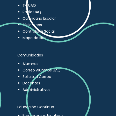
TV UAQ
Radio UAQ
Calendario Escolar
Bibliotecas
Contraloría Social
Mapa de sitio
Comunidades
Alumnos
Correo Alumnos UAQ
Solicitud Correo
Docentes
Administrativos
Educación Continua
Programas educativos