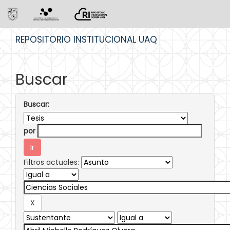
Skip
REPOSITORIO INSTITUCIONAL UAQ
navigation
Buscar
Buscar:
por
Filtros actuales: