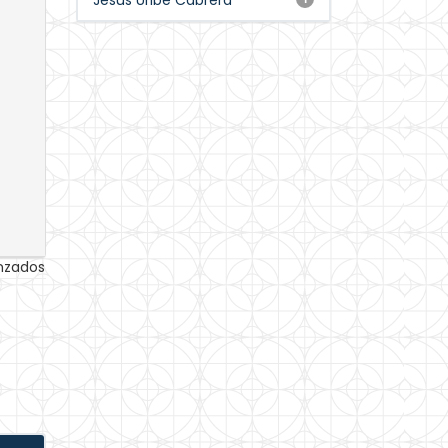
Jesús Uribe Cabrera
anzados