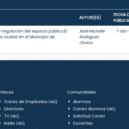
FECHA 
AUTOR(ES)
PUBLIC
y regulación del espacio público:El
Abril Michelle
1-abr
a ciudad en el Municipio de
Rodríguez
Olvera
Enlaces
Comunidades
Correo de Empleados UAQ
Alumnos
Directorio
Correo Alumnos UAQ
TV UAQ
Solicitud Correo
Radio UAQ
Docentes