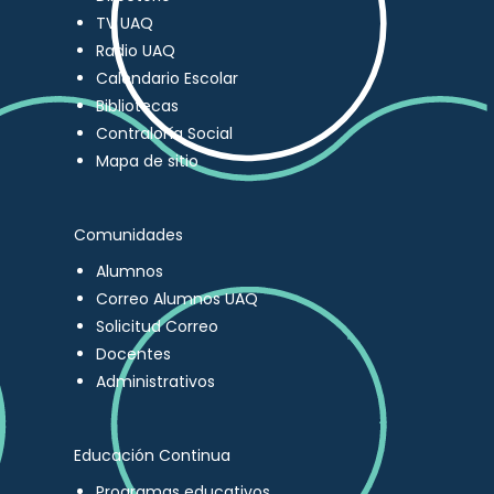
TV UAQ
Radio UAQ
Calendario Escolar
Bibliotecas
Contraloría Social
Mapa de sitio
Comunidades
Alumnos
Correo Alumnos UAQ
Solicitud Correo
Docentes
Administrativos
Educación Continua
Programas educativos