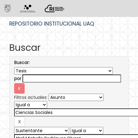
Skip
REPOSITORIO INSTITUCIONAL UAQ
navigation
Buscar
Buscar:
por
Filtros actuales: