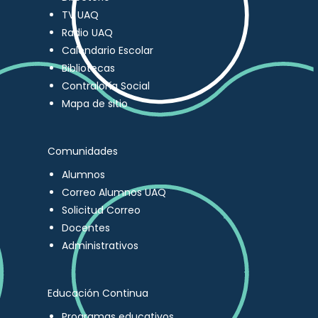
TV UAQ
Radio UAQ
Calendario Escolar
Bibliotecas
Contraloría Social
Mapa de sitio
Comunidades
Alumnos
Correo Alumnos UAQ
Solicitud Correo
Docentes
Administrativos
Educación Continua
Programas educativos