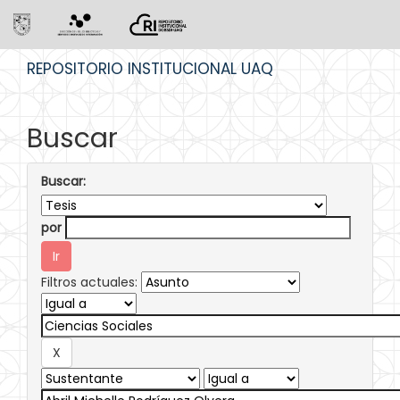
Skip
REPOSITORIO INSTITUCIONAL UAQ
navigation
Buscar
Buscar:
por
Filtros actuales: