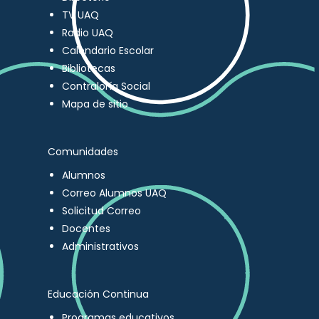
TV UAQ
Radio UAQ
Calendario Escolar
Bibliotecas
Contraloría Social
Mapa de sitio
Comunidades
Alumnos
Correo Alumnos UAQ
Solicitud Correo
Docentes
Administrativos
Educación Continua
Programas educativos