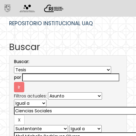
Skip
REPOSITORIO INSTITUCIONAL UAQ
navigation
Buscar
Buscar:
por
Filtros actuales: