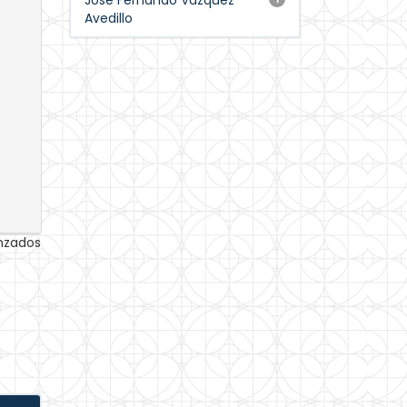
José Fernando Vázquez
Avedillo
anzados