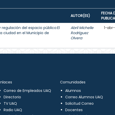
FECHA 
AUTOR(ES)
PUBLIC
y regulación del espacio público:El
Abril Michelle
1-abr
a ciudad en el Municipio de
Rodríguez
Olvera
Enlaces
Comunidades
Correo de Empleados UAQ
Alumnos
Directorio
Correo Alumnos UAQ
TV UAQ
Solicitud Correo
Radio UAQ
Docentes