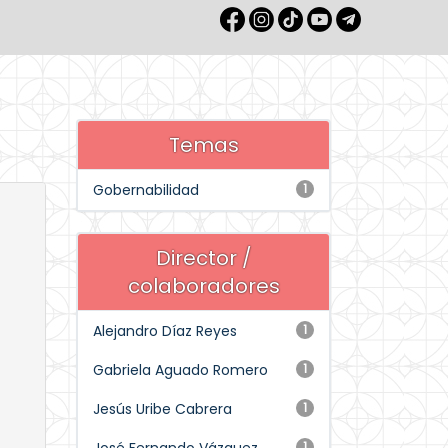
Temas
Gobernabilidad
1
Director /
colaboradores
Alejandro Díaz Reyes
1
Gabriela Aguado Romero
1
Jesús Uribe Cabrera
1
1