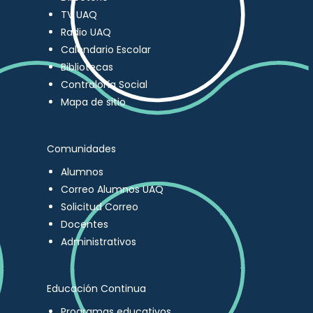
TV UAQ
Radio UAQ
Calendario Escolar
Bibliotecas
Contraloría Social
Mapa de sitio
Comunidades
Alumnos
Correo Alumnos UAQ
Solicitud Correo
Docentes
Administrativos
Educación Continua
Programas educativos