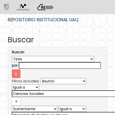
Skip
REPOSITORIO INSTITUCIONAL UAQ
navigation
Buscar
Buscar:
por
Filtros actuales: