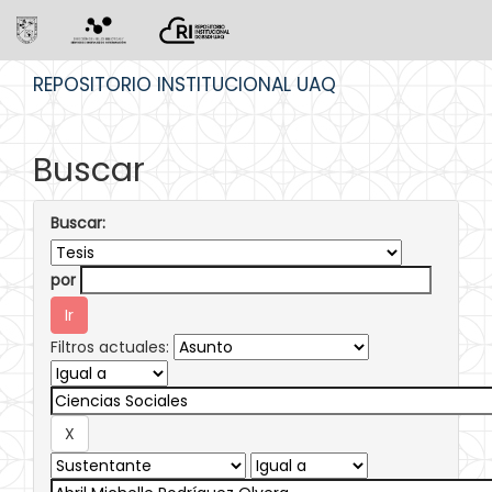
Skip
REPOSITORIO INSTITUCIONAL UAQ
navigation
Buscar
Buscar:
por
Filtros actuales: