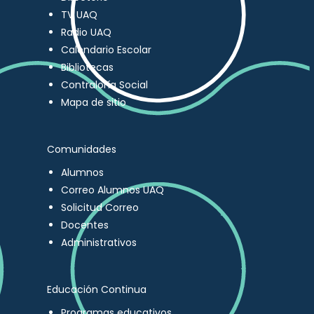
TV UAQ
Radio UAQ
Calendario Escolar
Bibliotecas
Contraloría Social
Mapa de sitio
Comunidades
Alumnos
Correo Alumnos UAQ
Solicitud Correo
Docentes
Administrativos
Educación Continua
Programas educativos