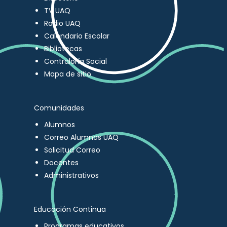
TV UAQ
Radio UAQ
Calendario Escolar
Bibliotecas
Contraloría Social
Mapa de sitio
Comunidades
Alumnos
Correo Alumnos UAQ
Solicitud Correo
Docentes
Administrativos
Educación Continua
Programas educativos