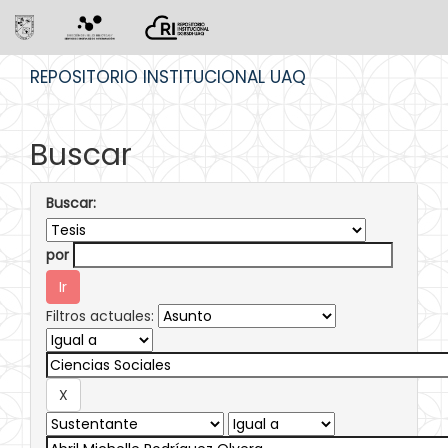
Skip
REPOSITORIO INSTITUCIONAL UAQ
navigation
Buscar
Buscar:
por
Filtros actuales: