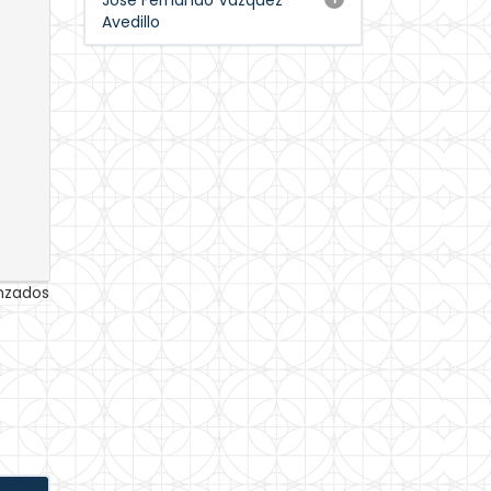
José Fernando Vázquez
Avedillo
anzados