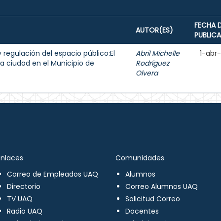
FECHA 
AUTOR(ES)
PUBLIC
y regulación del espacio público:El
Abril Michelle
1-abr
a ciudad en el Municipio de
Rodríguez
Olvera
Enlaces
Comunidades
Correo de Empleados UAQ
Alumnos
Directorio
Correo Alumnos UAQ
TV UAQ
Solicitud Correo
Radio UAQ
Docentes