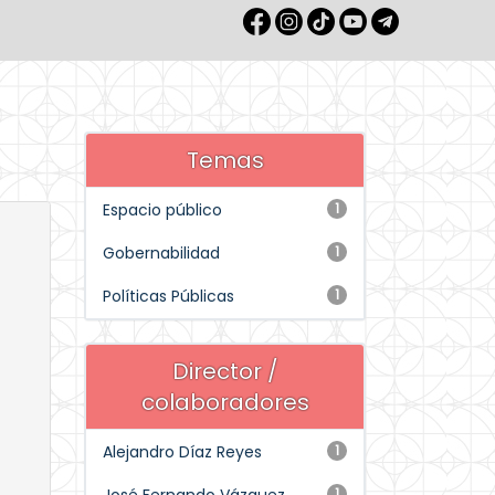
Temas
Espacio público
1
Gobernabilidad
1
Políticas Públicas
1
Director /
colaboradores
Alejandro Díaz Reyes
1
1