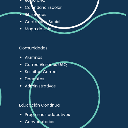
Radio UAQ
Calendario Escolar
Bibliotecas
Contraloría Social
Mapa de sitio
Comunidades
Alumnos
Correo Alumnos UAQ
Solicitud Correo
Docentes
Administrativos
Educación Continua
Programas educativos
Convocatorias