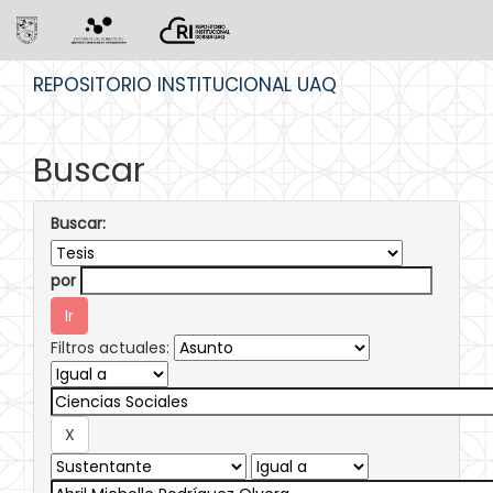
Skip
REPOSITORIO INSTITUCIONAL UAQ
navigation
Buscar
Buscar:
por
Filtros actuales: