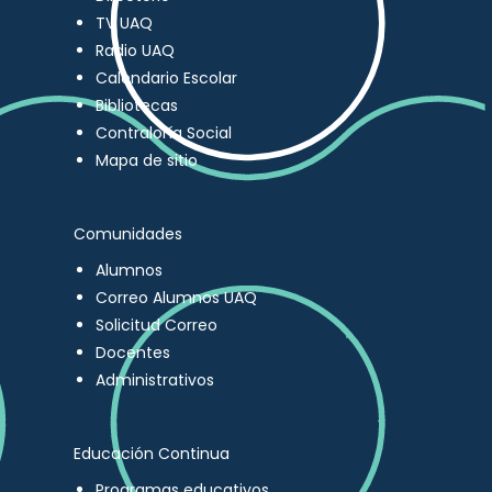
TV UAQ
Radio UAQ
Calendario Escolar
Bibliotecas
Contraloría Social
Mapa de sitio
Comunidades
Alumnos
Correo Alumnos UAQ
Solicitud Correo
Docentes
Administrativos
Educación Continua
Programas educativos