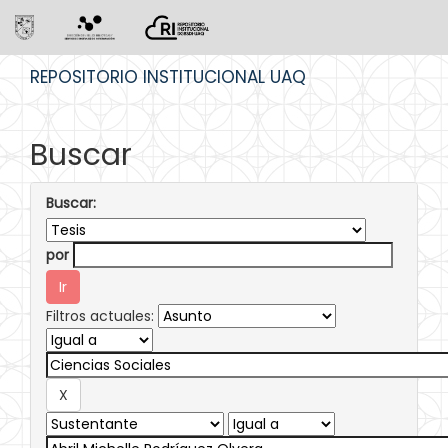
Skip
REPOSITORIO INSTITUCIONAL UAQ
navigation
Buscar
Buscar:
por
Filtros actuales: