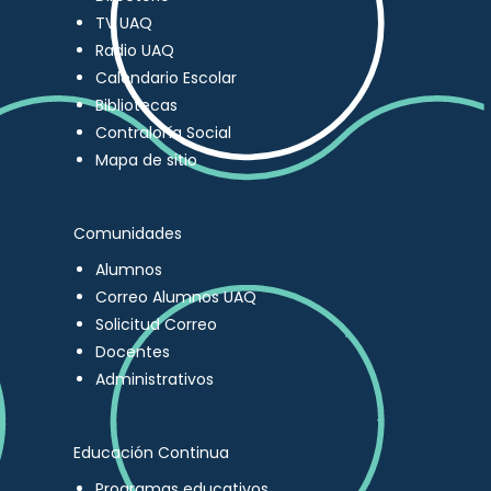
TV UAQ
Radio UAQ
Calendario Escolar
Bibliotecas
Contraloría Social
Mapa de sitio
Comunidades
Alumnos
Correo Alumnos UAQ
Solicitud Correo
Docentes
Administrativos
Educación Continua
Programas educativos