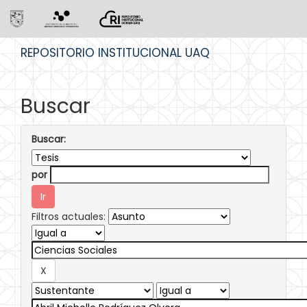
Skip
REPOSITORIO INSTITUCIONAL UAQ
navigation
Buscar
Buscar:
por
Filtros actuales: